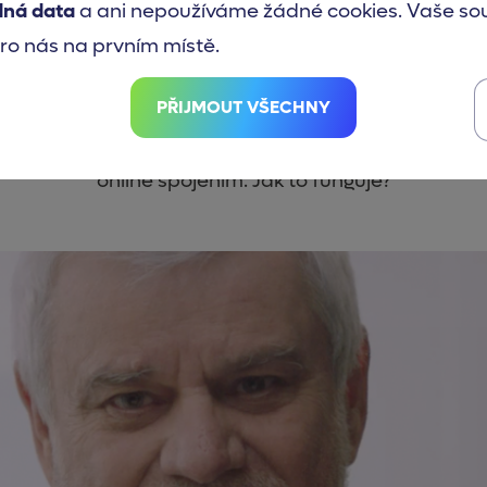
dná data
a ani nepoužíváme žádné cookies. Vaše so
ro nás na prvním místě.
icína – lékařská péče 21.
PŘIJMOUT VŠECHNY
Výraznou část fyzických návštěv lze snadno nahradi
online spojením. Jak to funguje?