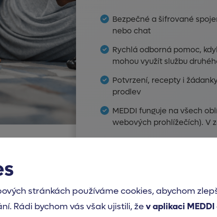
Bezpečné a šifrované spoje
nebo chat
Rychlá odborná pomoc, kdykol
mohou využít službu druhé
Potvrzení, recepty i žádank
prodlev
MEDDI funguje na všech obl
webových prohlížečích). V z
ZJISTĚTE VÍCE
es
ových stránkách používáme cookies, abychom zlepšil
ání. Rádi bychom vás však ujistili, že
v aplikaci MEDDI