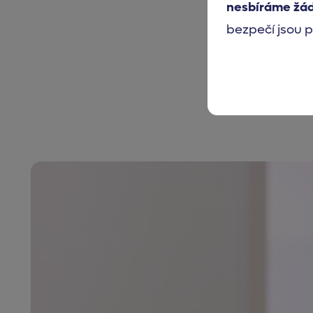
nesbíráme žá
bezpečí jsou p
Telemed