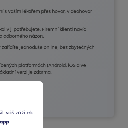
ní s vaším lékařem přes hovor, videohovor
iv ji potřebujete. Firemní klienti navíc
ho odborného názoru
y zařídíte jednoduše online, bez zbytečných
íbených platformách (Android, iOS a ve
ákladní verzi je zdarma.
i váš zážitek
 app