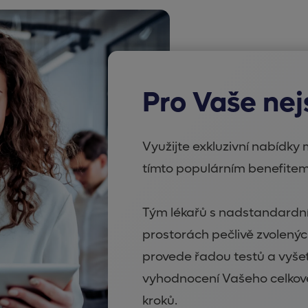
Pro Vaše nej
Využijte exkluzivní nabídk
tímto populárním benefitem 
Tým lékařů s nadstandardní
prostorách pečlivě zvolenýc
provede řadou testů a vyšet
vyhodnocení Vašeho celkové
kroků.