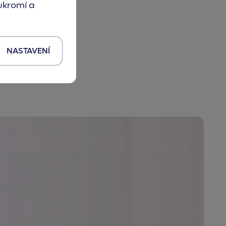
ukromí a
 století
NASTAVENÍ
t