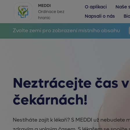
MEDDI
O aplikaci
Naše 
Ordinace bez
Napsali o nás
Bi
hranic
Zvolte zemi pro zobrazení místního obsahu
Neztrácejte čas v
čekárnách!
Nestíháte zajít k lékaři? S MEDDI už nebudete 
zdravím a volným časem. S lékařem se spojíte 