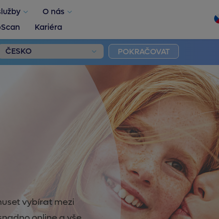
služby
O nás
oScan
Kariéra
POKRAČOVAT
muset vybírat mezi
snadno online a vše