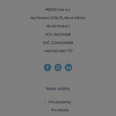
MEDDI hub a.s.
Na Florenci 2116/15, Nové Město
110 00 Praha 1
IČO: 06230458
DIČ: CZ06230458
+420 603 807 777
Naše služby
Pro pacienty
Pro lékaře