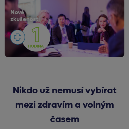
Nové
zkušenosti
1
HODINA
Nikdo už nemusí vybírat
mezi zdravím a volným
časem