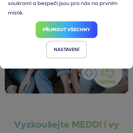
soukromí a bezpečí jsou pro nás na prvním
místě.
PŘIJMOUT VŠECHNY
Čas s
NASTAVENÍ
přáteli
4
HODINA
Vyzkoušejte MEDDI i vy