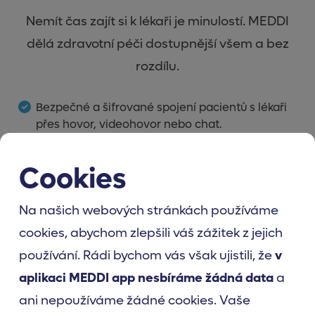
Nemít čas zajít si k lékaři je minulostí. MEDDI
dělá zdravotní péči dostupnější všem a bez
rozdílu.
Bezpečné a šifrované spojení pacientů s lékaři
přes hovor, videohovor nebo chat.
Rychlá odborná pomoc včetně druhého názoru,
kdykoliv je potřeba.
Cookies
Široká databáze lékařů různých specializací.
Napříč všemi kraji.
Jednoduchá a intuitivní aplikace pro všechna
Na našich webových stránkách používáme
běžná zařízení. V základní verzi zdarma.
cookies, abychom zlepšili váš zážitek z jejich
Garantovaná doba spojení s lékařem.
používání. Rádi bychom vás však ujistili, že
v
aplikaci MEDDI app nesbíráme žádná data
a
ZÍSKEJTE APLIKACI
ani nepoužíváme žádné cookies. Vaše