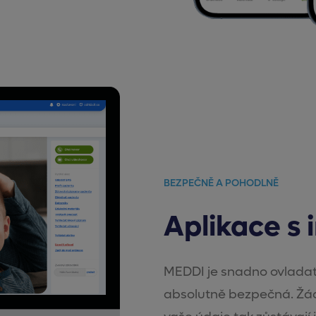
BEZPEČNĚ A POHODLNĚ
Aplikace s 
MEDDI je snadno ovladate
absolutně bezpečná. Žád