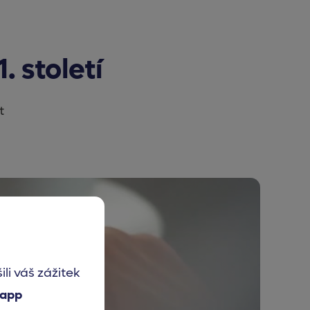
 století
t
i váš zážitek
 app