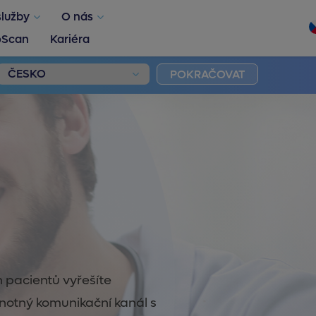
služby
O nás
oScan
Kariéra
POKRAČOVAT
h pacientů vyřešíte
notný komunikační kanál s