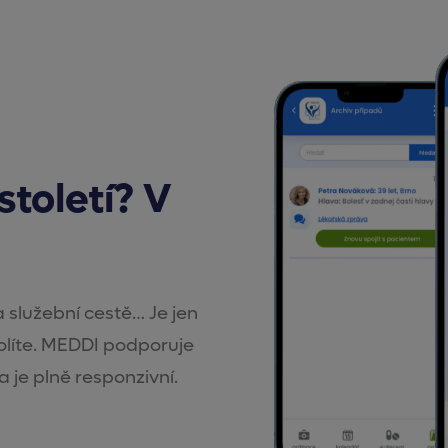
století? V
 služební cestě… Je jen
volíte. MEDDI podporuje
 je plně responzivní.