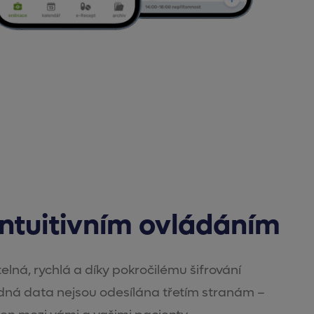
intuitivním ovládáním
lná, rychlá a díky pokročilému šifrování
ná data nejsou odesílána třetím stranám –