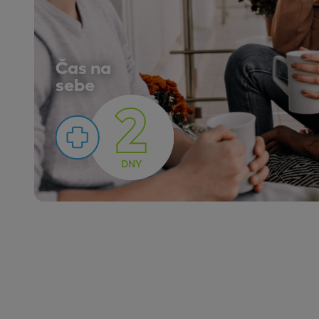
Čas na
sebe
2
DNY