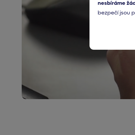
nesbíráme žá
bezpečí jsou p