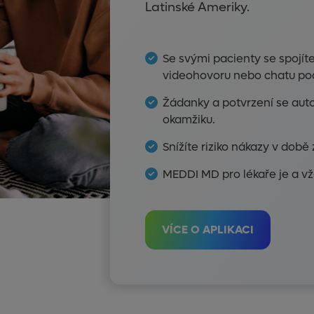
Latinské Ameriky.
Se svými pacienty se spojí
videohovoru nebo chatu pod
Žádanky a potvrzení se auto
okamžiku.
Snížíte riziko nákazy v dob
MEDDI MD pro lékaře je a v
VÍCE O APLIKACI