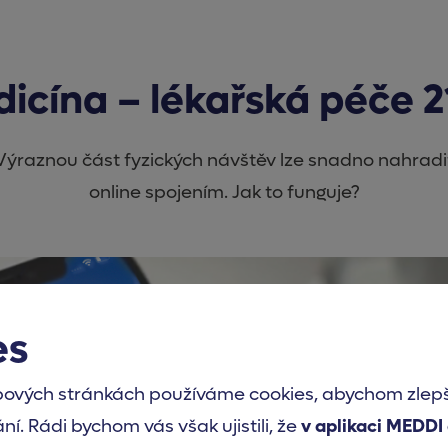
icína – lékařská péče 21.
Výraznou část fyzických návštěv lze snadno nahradi
online spojením. Jak to funguje?
es
ových stránkách používáme cookies, abychom zlepšil
ání. Rádi bychom vás však ujistili, že
v aplikaci MEDDI