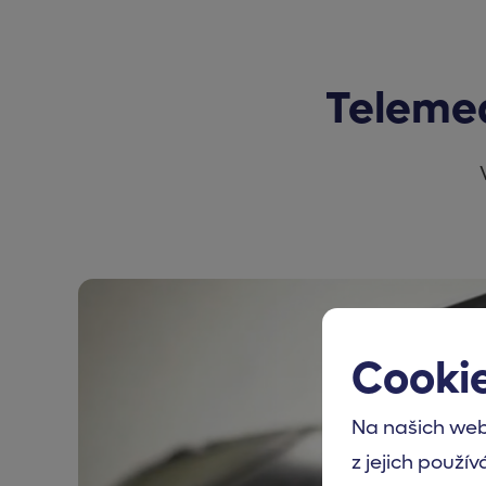
Telemed
Cooki
Na našich web
z jejich použív