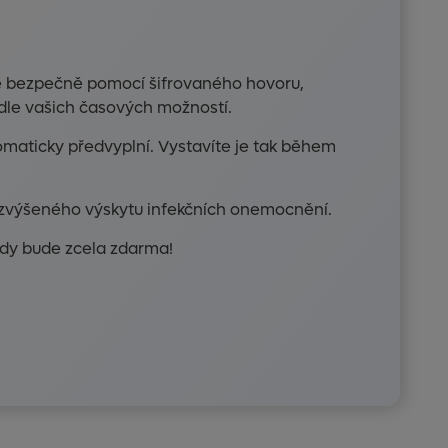
te bezpečně pomocí šifrovaného hovoru,
le vašich časových možností.
maticky předvyplní. Vystavíte je tak během
ě zvýšeného výskytu infekčních onemocnění.
ždy bude zcela zdarma!