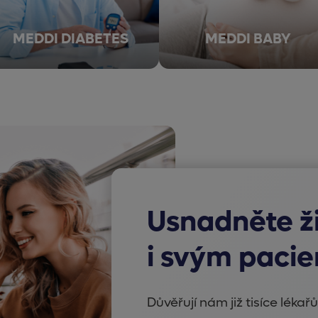
MEDDI DIABETES
MEDDI BABY
Usnadněte ž
i svým paci
Důvěřují nám již tisíce lékař