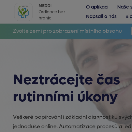
MEDDI
O aplikaci
Naše 
Ordinace bez
Napsali o nás
Bi
hranic
Zvolte zemi pro zobrazení místního obsahu
Neztrácejte čas
rutinními úkony
Veškeré papírování i základní diagnostiku svýc
jednoduše online. Automatizace procesů a jed