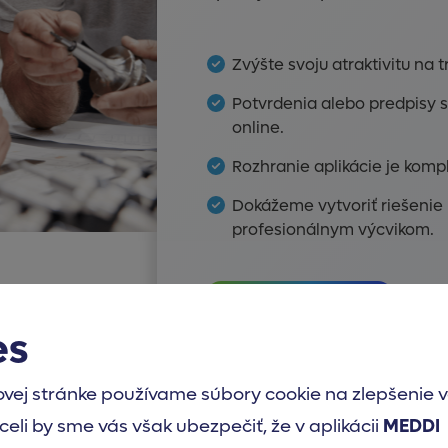
Zvýšte svoju atraktivitu na t
Potvrdenia alebo predpisy 
online.
Rozhranie aplikácie je komp
Dokážeme vytvoriť riešenie 
profesionálnym výcvikom.
VIAC O APLIKÁCII
es
vej stránke používame súbory cookie na zlepšenie v
celi by sme vás však ubezpečiť, že v aplikácii
MEDDI