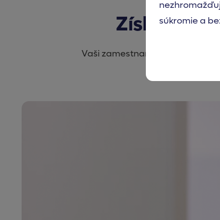
nezhromažďuj
Získajte in
súkromie a be
Vaši zamestnanci už nemusia ch