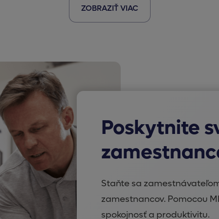
ZOBRAZIŤ VIAC
Poskytnite s
zamestnanc
Staňte sa zamestnávateľom,
zamestnancov. Pomocou MED
spokojnosť a produktivitu.