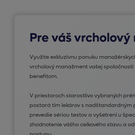
Pre váš vrcholov
Využite exkluzívnu ponuku manažérskyc
vrcholový manažment vašej spoločnost
benefitom.
V priestoroch starostlivo vybraných prém
postará tím lekárov s nadštandardným p
prevedie sériou testov a vyšetrení u špe
zhodnotenie vášho celkového stavu a o
postupu.