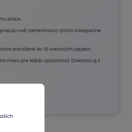
rhu práce.
spracujú vaši zamestnanci rýchlo a bezpečne
letne preložené do 15 svetových jazykov.
na mieru pre každú spoločnosť. Dokonca aj s
ašich