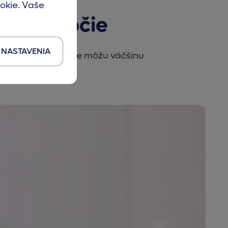
okie. Vaše
21. storočie
NASTAVENIA
Vďaka telemedicíne môžu väčšinu