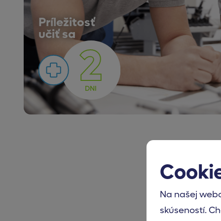
Príležitosť
učiť sa
2
DNI
Cooki
Na našej webo
skúseností. Ch