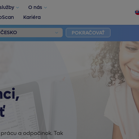
služby
O nás
oScan
Kariéra
POKRAČOVAŤ
ci,
ť
 prácu a odpočinok. Tak