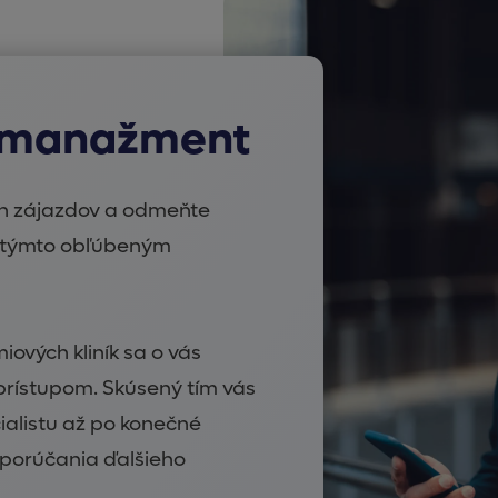
ý manažment
h zájazdov a odmeňte
i týmto obľúbeným
iových kliník sa o vás
rístupom. Skúsený tím vás
cialistu až po konečné
dporúčania ďalšieho