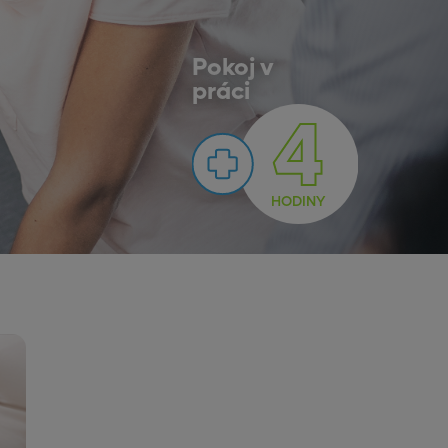
Pokoj v
práci
4
HODINY