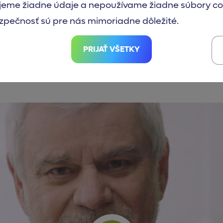
eme žiadne údaje a nepoužívame žiadne súbory co
formácie o medicíne pre 
zpečnosť sú pre nás mimoriadne dôležité.
PRIJAŤ VŠETKY
odiť k lekárovi s každou požiadavkou a predpisom. 
úloh vybaviť pohodlne odkiaľkoľvek.