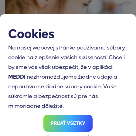
Cookies
Na našej webovej stránke používame súbory
cookie na zlepšenie vašich skúseností. Chceli
by sme vás však ubezpečiť, že v aplikácii
MEDDI
nezhromažďujeme žiadne údaje a
nepoužívame žiadne súbory cookie. Vaše
súkromie a bezpečnosť sú pre nás
mimoriadne dôležité.
PRIPOJTE SA K VIAC AKO 200 000 POUŽÍVATEĽOM APLIKÁCIE
PRIJAŤ VŠETKY
MEDDI