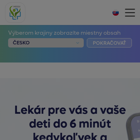
Výberom krajiny zobrazíte miestny obsah
POKRAČOVAŤ
Lekár pre vás a vaše
deti do 6 minút
kedykoľvek a