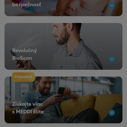
bezpečnosť
Revolučný
BioScan
Pohodlné
Získajte viac
s MEDDI Elite