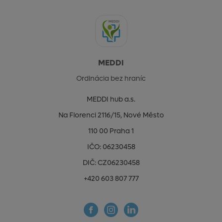
MEDDI
Ordinácia bez hraníc
MEDDI hub a.s.
Na Florenci 2116/15, Nové Město
110 00 Praha 1
IČO: 06230458
DIČ: CZ06230458
+420 603 807 777