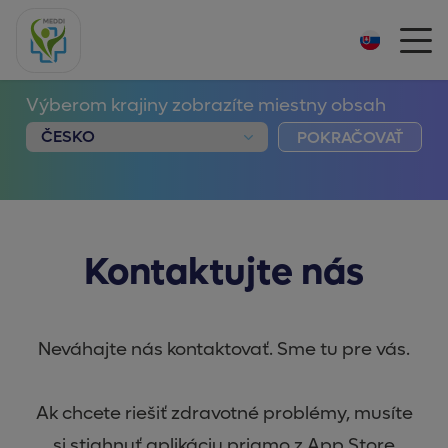
Výberom krajiny zobrazíte miestny obsah
POKRAČOVAŤ
Kontaktujte nás
Neváhajte nás kontaktovať. Sme tu pre vás.
Ak chcete riešiť zdravotné problémy, musíte
si stiahnuť aplikáciu priamo z App Store