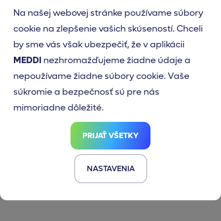
Na našej webovej stránke používame súbory
cookie na zlepšenie vašich skúseností. Chceli
by sme vás však ubezpečiť, že v aplikácii
MEDDI
nezhromažďujeme žiadne údaje a
nepoužívame žiadne súbory cookie. Vaše
LINKA PRE
súkromie a bezpečnosť sú pre nás
MEDDI MD
mimoriadne dôležité.
+420 222 262 931
PRIJAŤ VŠETKY
NASTAVENIA