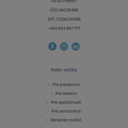
110 00 Praha 1
IČO: 06230458
DIČ: CZ06230458
+420 603 807 777
Naše služby
Pre pacientov
Pre lekárov
Pre spoločnosti
Pre nemocnice
Riešenie na kľúč