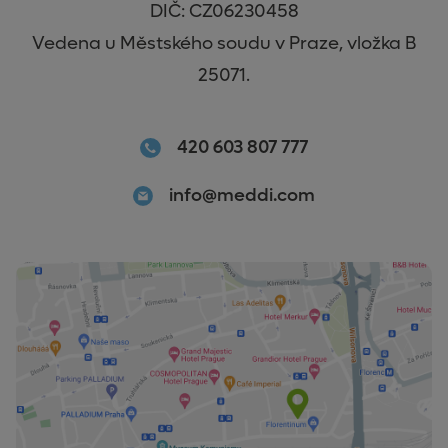
DIČ: CZ06230458
Vedena u Městského soudu v Praze, vložka B
25071.
420 603 807 777
info@meddi.com