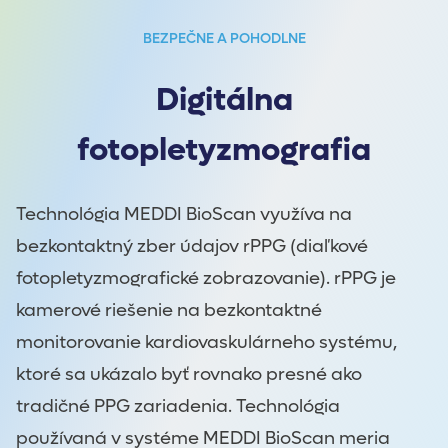
BEZPEČNE A POHODLNE
Digitálna
fotopletyzmografia
Technológia MEDDI BioScan využíva na
bezkontaktný zber údajov rPPG (diaľkové
fotopletyzmografické zobrazovanie). rPPG je
kamerové riešenie na bezkontaktné
monitorovanie kardiovaskulárneho systému,
ktoré sa ukázalo byť rovnako presné ako
tradičné PPG zariadenia. Technológia
používaná v systéme MEDDI BioScan meria