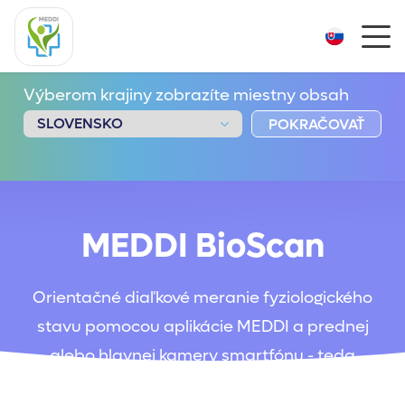
Výberom krajiny zobrazíte miestny obsah
POKRAČOVAŤ
MEDDI BioScan
Orientačné diaľkové meranie fyziologického
stavu pomocou aplikácie MEDDI a prednej
alebo hlavnej kamery smartfónu - teda
pomocou digitálnej fotopletyzmografie. Toto